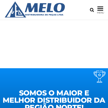
MELO
Seu
MENU
Distribuidor
DISTRIBU
100%
DE PEÇA
Atacado!
LTDA.
SOMOS O MAIOR E
MELHOR DISTRIBUIDOR DA
REGIÃO NORTE!